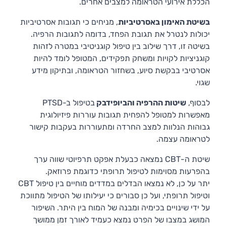
הכללת אירועי הטראומה למצבים אחרים.
בשיטת האימון באסרטיביות
, מניחים כי תגובות אסרטיביות
יכולות לנטרל את תגובת הפחד, בדומה לתגובות הרפיה.
בשיטה זו, דרך שילוב בין טיפול קוגניטיבי במטרה לזהות
קוגניציות לקויות ומשחק תפקידים, המטופל לומד להיות
אסרטיבי בבקשת סיוע, בשחזור הטראומה, ובתיקון מידע
שגוי.
לבסוף,
שיטות ההרפיה והביופידבק
בטיפול ב-PTSD
מאפשרות למטופל להפחית תגובות עוררות פיזיולוגית
גבוהות הנלוות למצב החרדה ומתעוררות בעקבות קישור
לטראומה עצמה.
שיטת ה-CBT נמצאה כבעלת אפקט תרפיוטי שווה ערך
בהפרעות מסוימות לטיפול תרופתי כדוגמת פרוזאק.
יתר על כן, לא נמצאו הבדלים במדדים מוחיים בין טיפול CBT
וטיפול תרופתי, ועל כן סבורים כי יעילותו של הטיפול מתווכת
על ידי שינויים בכימיה ומבנה של המוח בין היתר. השיפור
המושג במצבו של הפרט נמצא כעמיד לאורך זמן ממושך