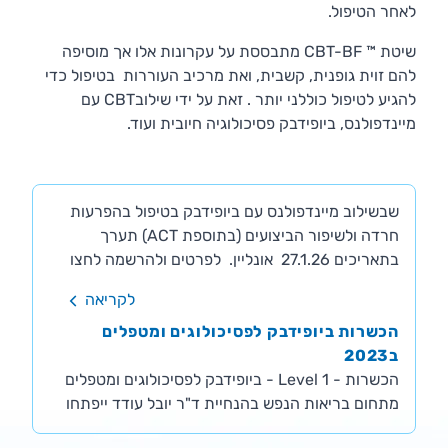
לאחר הטיפול.
שיטת ™ CBT-BF מתבססת על עקרונות אלו אך מוסיפה
להם זוית גופנית, קשבית, ואת מרכיב העוררות בטיפול כדי
הכשרות בביופידבק 2026
להגיע לטיפול כוללני יותר . זאת על ידי שילובCBT עם
במהלך2026 יפתחו קורסים חדשים להכשרת מטפלים
מיינדפולנס, ביופידבק פסיכולוגיה חיובית ועוד.
בביופידבק וקורסים מתקדמים למטפלים סדנה עם ד"ר
אינה קאזאן מהרווארד ועם ד"ר יובל עודד על היתרונות
שבשילוב מיינדפולנס עם ביופידבק בטיפול בהפרעות
חרדה ולשיפור הביצועים (בתוספת ACT) תערך
בתאריכים 27.1.26 אונליין. לפרטים ולהרשמה לחצו
כאן שלב 1 למטפים ומאמנים- ההכשרות נערכות לאורך
לקריאה
כל השנה. תמיד תוכלו למצוא פרטים על ההכשרה
הכשרות ביופידבק לפסיכולוגים ומטפלים
הקרובה ולהרשם בלינק הבא הקורס יערך באונליין.
ב2023
לפרטים נוספים באתר בר אילן ולינק לרישום שלב 2
למטפלים - לרב נפתח בין שבועיים ועד 4 שבועות
הכשרות - Level 1 - ביופידבק לפסיכולוגים ומטפלים
מתחום בריאות הנפש בהנחיית ד"ר יובל עודד ייפתחו
מסיום שלב 1. בנוסף בכל שנה מועברים קורסי המשך
למטפלים על פרוטוקולים ייחודיים לטיפול בהפרעות
בשנת 2023 באוניברסיטת בר אילן , בטכניון במרכז
קשב וריכוז ובפוסט טראומה. כמו כן אנו מעבירים
חוסן במכללת עמק יזרעאל ובבית הספר ל CBT בחיפה