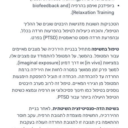
ביופידבק ואימון בהרפיה (biofeedback and
Relaxation Training).
הטכניקות השונות מדגישות היבטים שונים של ההליך
הטיפולי, והוכחו כיעילות לטיפול בהפרעות חרדה בכלל,
ובהפרעת חרדה פוסט טראומטית (PTSD) בפרט.
טיפול בחשיפה
מתחיל בבניית היררכיה של מצבים מאיימים
עבור המטופל. בהמשך, על המטופל להתמודד עם מצבים אלו,
במציאות (in vivo) או דרך דמיון (imaginal exposure),
למשך פרק זמן ממושך במטרה לחוות את הירידה ברמת
החרדה עד להכחדתה. הכחדה זו תוביל להפסקת הימנעות
המטופל מן הגירוי המאיים. טיפול זה לרוב מערב היבטים
נוספים בטיפול כמו חינוך פסיכולוגי או הרפיה ונמצא כשיטת
הטיפול היעילה ביותר עבור PTSD.
בשיטת הדה-סנסיטיזציה השיטתית
, לאחר בניית
ההיררכיה, החשיפה מוצמדת לתגובת הרפיה, עקב חוסר
ההתאמה בין תגובה זו לתגובת החרדה העולה בעקבות