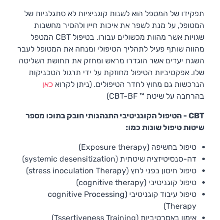
קשר
תפקידו של המטפל הוא לשנות קוגניציות לא סתגלניות של
המטופל, על מנת לשפר את איכות חייו ולהסיר מחשבות
שגויות אשר מהוות מכשולים עבורו. בטיפול CBT המטפל
מהווה שותף פעיל לתהליך הטיפולי ומנחה את המטופל לעבר
השגת יעדים אשר הוגדרו מראש ומחזק את תחושת השליטה
שלו. אפקטיביות הטיפול מחוזקת על ידי תרגול הטכניקות
הנרכשות גם מחוץ לחדר הטיפולים. (ניתן לקרוא
כאן
בהרחבה על שיטת ™ CBT-BF)
CBT - הטיפול הקוגניטיבי התנהגותי חובק בתוכו מספר
שיטות טיפול שונות כמו:
טיפול בחשיפה (Exposure therapy)
דה-סנסיטיזציה שיטתית (systemic desensitization)
טיפול חיסון בפני לחץ (stress inoculation Therapy)
טיפול קוגניטיבי (cognitive therapy)
טיפול עיבוד קוגניטיבי (cognitive Processing
Therapy)
אימון באסרטיביות (Tssertiveness Training)