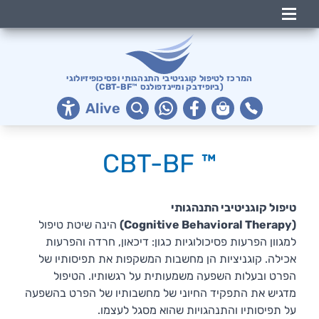
ראשי
אודות
המרכז לטיפול קוגניטיבי התנהגותי ופסיכופיזיולוגי
(ביופידבק ומיינדפולנס ™CBT-BF)
לחץ
Alive
חרדה
™ CBT-BF
שיטות טיפול
ביופידבק
טיפול קוגניטיבי התנהגותי
מאמרים
(Cognitive Behavioral Therapy)
הינה שיטת טיפול
מה חדש
למגוון הפרעות פסיכולוגיות כגון: דיכאון, חרדה והפרעות
אכילה. קוגניציות הן מחשבות המשקפות את תפיסותיו של
הכשרות
הפרט ובעלות השפעה משמעותית על רגשותיו. הטיפול
מדגיש את התפקיד החיוני של מחשבותיו של הפרט בהשפעה
חנות
על תפיסותיו והתנהגויות שהוא מסגל לעצמו.